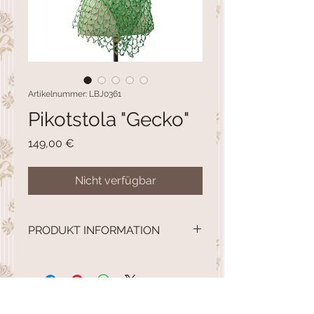
Artikelnummer: LBJ0361
Pikotstola "Gecko"
Preis
149,00 €
Nicht verfügbar
PRODUKT INFORMATION
laubfroschgrün
Superkidmohair, jap Maulbeerseide
ein edles hauchzartes Leichtgewicht
in strahlender Farbgebung aus jap
HÄKELSACHEN