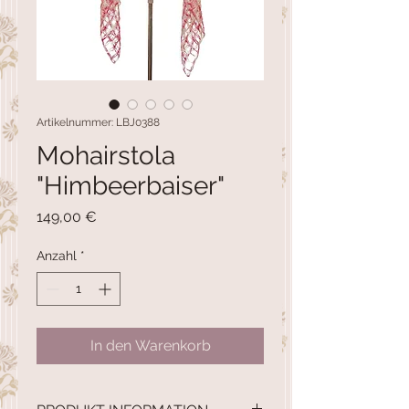
Artikelnummer: LBJ0388
Mohairstola
"Himbeerbaiser"
Preis
149,00 €
Anzahl
*
In den Warenkorb