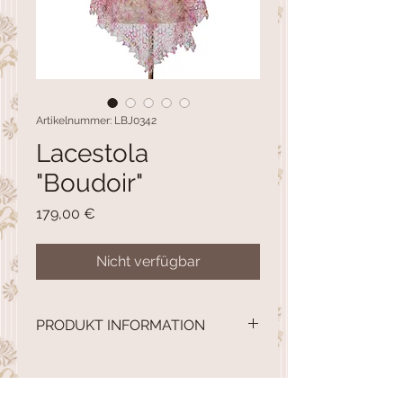
Artikelnummer: LBJ0342
Lacestola
"Boudoir"
Preis
179,00 €
Nicht verfügbar
PRODUKT INFORMATION
creme, himbeere, vanille mit
Farblichtern in ultraviolett und
gebrannter orange