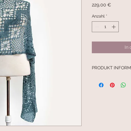
Preis
229,00 €
Anzahl
*
In
PRODUKT INFORM
taubenblau
Maulbeerseide, Cash
leichtes Frühlings 
!
Das stilisierte Blüte
grafischer Anordnun
kostbare Porzellan 
Delfter Fliesenmust
175 x 46 cm