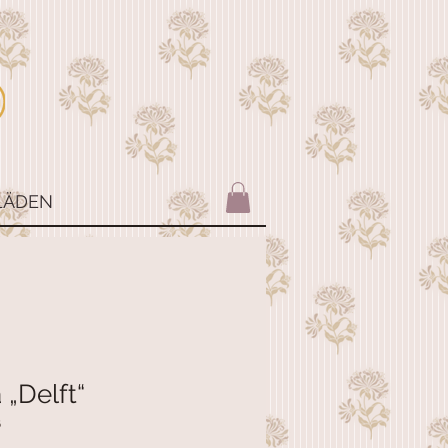
LÄDEN
 „Delft“
6