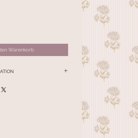
 den Warenkorb
ATION
mere, Merino extrazart
- und Sommerlace in porzellanblau
nmuster verläuft in diagonaler
g über das Tuch; ein Anklang an
und
er